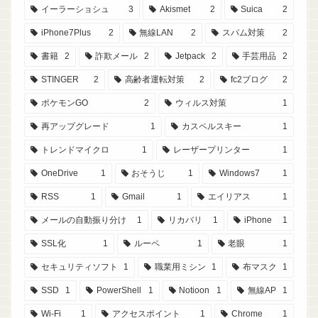
イーラーショシュ
3
Akismet
2
Suica
2
iPhone7Plus
2
無線LAN
2
スパム対策
2
書籍
2
詐欺メール
2
Jetpack
2
手芸用品
2
STINGER
2
高齢者運転対策
2
fc2ブログ
2
ポケモンGO
2
ウィルス対策
1
再アップグレード
1
カスペルスキー
1
トレンドマイクロ
1
レーザープリンター
1
OneDrive
1
おそうじ
1
Windows7
1
RSS
1
Gmail
1
エイリアス
1
メールの自動振り分け
1
リカバリ
1
iPhone
1
SSL化
1
ルーペ
1
老眼
1
セキュリティソフト
1
職業用ミシン
1
布マスク
1
SSD
1
PowerShell
1
Notioon
1
無線AP
1
Wi-Fi
1
アクセスポイント
1
Chrome
1