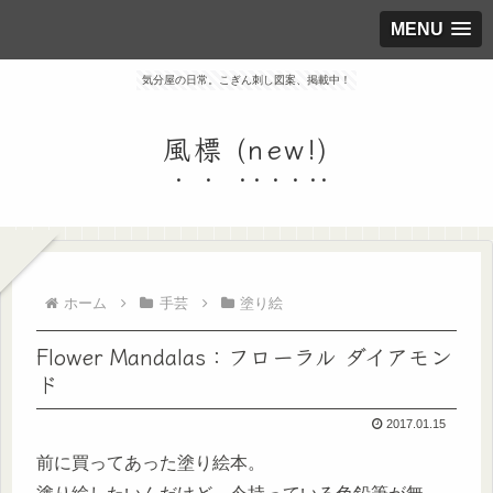
MENU
気分屋の日常。こぎん刺し図案、掲載中！
風標 (new!)
ホーム
手芸
塗り絵
Flower Mandalas：フローラル ダイアモン
ド
2017.01.15
前に買ってあった塗り絵本。