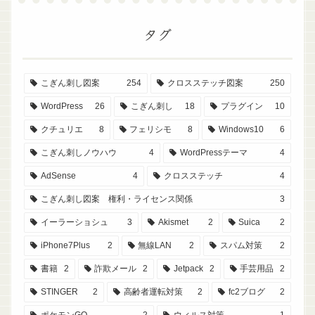
タグ
こぎん刺し図案
254
クロスステッチ図案
250
WordPress
26
こぎん刺し
18
プラグイン
10
クチュリエ
8
フェリシモ
8
Windows10
6
こぎん刺しノウハウ
4
WordPressテーマ
4
AdSense
4
クロスステッチ
4
こぎん刺し図案 権利・ライセンス関係
3
イーラーショシュ
3
Akismet
2
Suica
2
iPhone7Plus
2
無線LAN
2
スパム対策
2
書籍
2
詐欺メール
2
Jetpack
2
手芸用品
2
STINGER
2
高齢者運転対策
2
fc2ブログ
2
ポケモンGO
2
ウィルス対策
1