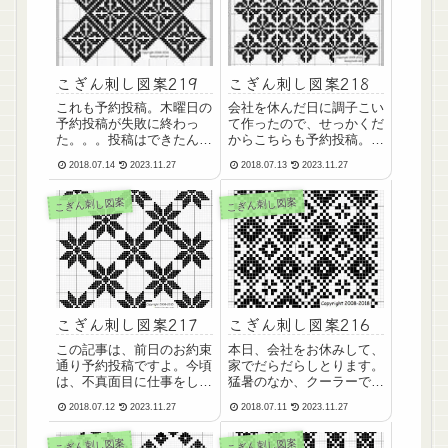
こぎん刺し図案219
こぎん刺し図案218
これも予約投稿。木曜日の
会社を休んだ日に調子こい
予約投稿が失敗に終わっ
て作ったので、せっかくだ
た。。。投稿はできたんだ
からこちらも予約投稿。こ
けど、またブログ記事開く
このWebサーバの料金支払
2018.07.14
2023.11.27
2018.07.13
2023.11.27
と本文が見えなくなる現象
い完了！12,960 円な
が発生。めんどくさいけ
り。。。AdSenseの１年
こぎん刺し図案
こぎん刺し図案
ど、imgタグのclass値を毎
間の収入がこれのちょい少
回変えないとダメだね、コ
ないぐらいのギリギリなと
レ。しかし！たまに思いつ
ころ。サーバ料金が完全に
いたようにブログを弄...
AdSenseで...
こぎん刺し図案217
こぎん刺し図案216
この記事は、前日のお約束
本日、会社をお休みして、
通り予約投稿ですよ。今頃
家でだらだらしとります。
は、不真面目に仕事をして
猛暑のなか、クーラーで快
るはず。。。だって、やる
適ｗ会社だとクーラーの効
2018.07.12
2023.11.27
2018.07.11
2023.11.27
気ないんだもん。やる気っ
きが微妙なのよね。強すぎ
てどこに落としちゃったん
たり、弱すぎたり。どんだ
こぎん刺し図案
こぎん刺し図案
だっろう？年くって、どう
け温度調節しても、ちょう