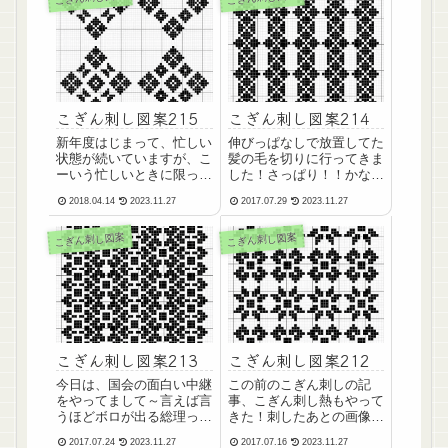
やってあがいたって給料が
ど良いところがないとい
あがらない状況が見えてく
う。。。(adsbygoogle =
ると、やる気をどこかに
window...
落...
こぎん刺し図案215
こぎん刺し図案214
新年度はじまって、忙しい
伸びっぱなしで放置してた
状態が続いていますが、こ
髪の毛を切りに行ってきま
ーいう忙しいときに限っ
した！さっぱり！！かなり
て、計測器が壊れる！調子
短くしたので、なんだかお
2018.04.14
2023.11.27
2017.07.29
2023.11.27
が悪い！！なので、仕事が
ばさんっぽいけど、おばさ
遅れる。。。のはワタシの
んだから否定できないの
こぎん刺し図案
こぎん刺し図案
せいじゃないのよ！！！と
zzz(adsbygoogle =
声を大にして言いたい！い
window.adsbygoogle ||
や、すでに言ってるけど、
[]).push(...
言い足りない気がすんのよ
ね...
こぎん刺し図案213
こぎん刺し図案212
今日は、国会の面白い中継
この前のこぎん刺しの記
をやってまして～言えば言
事、こぎん刺し熱もやって
うほどボロが出る総理っ
きた！刺したあとの画像を
て。。。こういう総理に日
入れ替えました。やっぱ
2017.07.24
2023.11.27
2017.07.16
2023.11.27