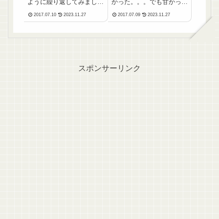
ように繰り返してみました
かった。。。でも甘かった
が、やはり暑いのです。東
けどね。これは、もぅ２～
2017.07.10
2023.11.27
2017.07.09
2023.11.27
日本とは正反対に、西日本
３日置いておいて、柔らか
の大雨災害。。。被害に遭
くなるのを待ったほうがい
われた方にお見舞い申し上
い感じ。２～３日後が楽し
げます。って、今年の天気
みだｗ(adsbygoogle =
はどーなってるの？東南ア
window.adsbygoogle...
ジアのスコールとか超え
た...
スポンサーリンク