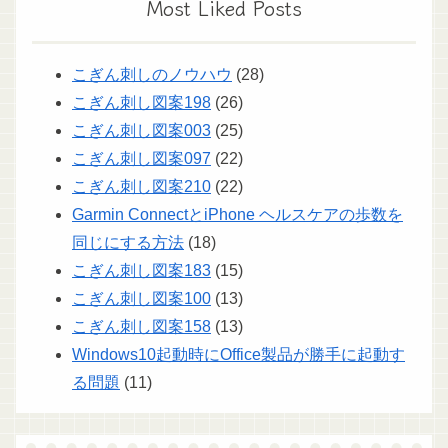
Most Liked Posts
こぎん刺しのノウハウ
(28)
こぎん刺し図案198
(26)
こぎん刺し図案003
(25)
こぎん刺し図案097
(22)
こぎん刺し図案210
(22)
Garmin ConnectとiPhone ヘルスケアの歩数を
同じにする方法
(18)
こぎん刺し図案183
(15)
こぎん刺し図案100
(13)
こぎん刺し図案158
(13)
Windows10起動時にOffice製品が勝手に起動す
る問題
(11)