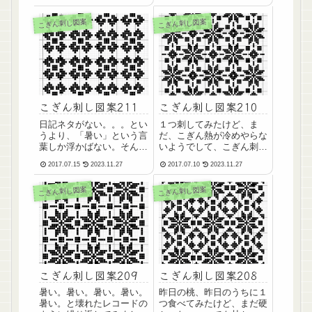
本の政治を任せていること
り、午前中に撮るほうがき
に、なんだかなーっとか思
れいに撮れるわよね。。。
こぎん刺し図案
こぎん刺し図案
うわけですヨ。だからと言
(adsbygoogle =
って、野党第１党のあそこ
window.adsbygoogle ||
の党はなんだか勘違いを続
[]).push({});...
けてるし。両方とも、信用
の...
こぎん刺し図案211
こぎん刺し図案210
日記ネタがない。。。とい
１つ刺してみたけど、ま
うより、「暑い」という言
だ、こぎん熱が冷めやらな
葉しか浮かばない。そんな
いようでして、こぎん刺し
猛暑ですね。良い事も、気
の材料を大量買いしそうな
2017.07.15
2023.11.27
2017.07.10
2023.11.27
分が落ち込む事も、全部
自分がいる。。。さて、ぽ
「暑い」という言葉で脳内
ちぽちっとな！
こぎん刺し図案
こぎん刺し図案
が上書きされてしまう。
(adsbygoogle =
「暑さ」っていうのは人間
window.adsbygoogle ||
の気力を奪うのね。こぎん
[]).push({});図案20...
刺し図案は色々作ってはい
るけ...
こぎん刺し図案209
こぎん刺し図案208
暑い。暑い。暑い。暑い。
昨日の桃、昨日のうちに１
暑い。と壊れたレコードの
つ食べてみたけど、まだ硬