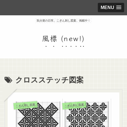
MENU
気分屋の日常。こぎん刺し図案、掲載中！
風標 (new!)
クロスステッチ図案
こぎん刺し図案
こぎん刺し図案