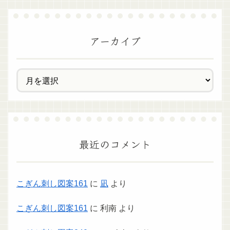
アーカイブ
最近のコメント
こぎん刺し図案161
に
凪
より
こぎん刺し図案161
に
利南
より