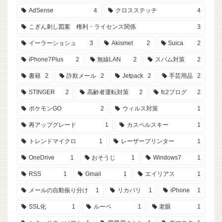
AdSense
4
クロスステッチ
4
こぎん刺し図案 権利・ライセンス関係
3
イーラーショシュ
3
Akismet
2
Suica
2
iPhone7Plus
2
無線LAN
2
スパム対策
2
書籍
2
詐欺メール
2
Jetpack
2
手芸用品
2
STINGER
2
高齢者運転対策
2
fc2ブログ
2
ポケモンGO
2
ウィルス対策
1
再アップグレード
1
カスペルスキー
1
トレンドマイクロ
1
レーザープリンター
1
OneDrive
1
おそうじ
1
Windows7
1
RSS
1
Gmail
1
エイリアス
1
メールの自動振り分け
1
リカバリ
1
iPhone
1
SSL化
1
ルーペ
1
老眼
1