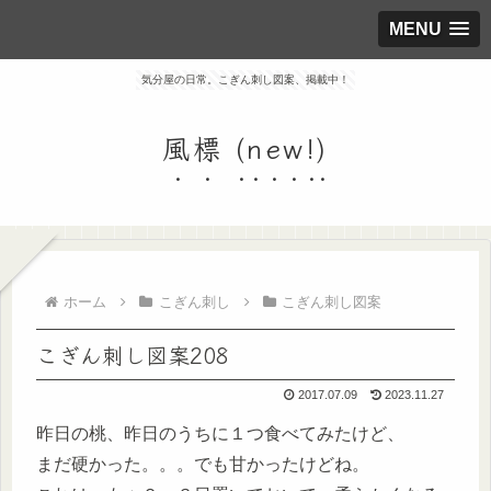
MENU
気分屋の日常。こぎん刺し図案、掲載中！
風標 (new!)
ホーム
こぎん刺し
こぎん刺し図案
こぎん刺し図案208
2017.07.09
2023.11.27
昨日の桃、昨日のうちに１つ食べてみたけど、
まだ硬かった。。。でも甘かったけどね。