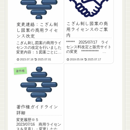
こぎん刺し図案の商
変更連絡：こぎん刺
用ライセンスのご案
し図案の商用ライセ
内
ンス改定
****** 2025/07/17 ライ
こぎん刺し図案の商用ライ
センス料改定と販売サイト
センスの改定を行いました
の変更 ************
変更内容：１図案ごとに無
2023/07/16 ライセンス
期限で150円でしたが、
2023.07.16
2025.07.01
2019.05.04
2025.07.17
料、期間など改定
300円 （※）に変更いたし
****** こぎんブックマ
ますこれに伴い、販売形態
ーケットに行ったときに、
および個数に係わらず商用
著作権
いろんな方とお話をさせて
ライセンスの購入が必要と
いただきました...
なります※ 2024/08/04 以
降に購入...
著作権ガイドライン
詳細
変更履歴※５
2023/07/16 商用ライセン
スを見直し・変更したた