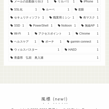
メールの自動振り分け
1
リカバリ
1
iPhone
1
SSL化
1
ルーペ
1
老眼
1
セキュリティソフト
1
職業用ミシン
1
布マスク
1
SSD
1
PowerShell
1
Notioon
1
無線AP
1
Wi-Fi
1
アクセスポイント
1
Chrome
1
ヘルスケア
1
ポーチ
1
garmin connect
1
ウィルスバスター
1
HAED
1
青森県 弘前 奥入瀬
1
風標 (new!)