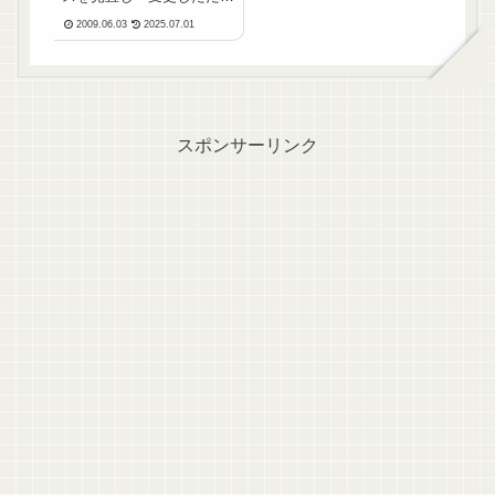
め、合わせて内容を修正※
2009.06.03
2025.07.01
４ 2019/05/04 商用ライ
センスご案内を追加※３
2019/04/09 ガイドライン
の見直し（特に六花さんの
使用条件拡大）※２
2017/...
スポンサーリンク