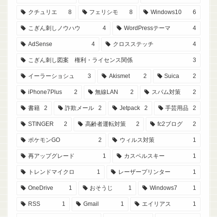
クチュリエ
8
フェリシモ
8
Windows10
6
こぎん刺しノウハウ
4
WordPressテーマ
4
AdSense
4
クロスステッチ
4
こぎん刺し図案 権利・ライセンス関係
3
イーラーショシュ
3
Akismet
2
Suica
2
iPhone7Plus
2
無線LAN
2
スパム対策
2
書籍
2
詐欺メール
2
Jetpack
2
手芸用品
2
STINGER
2
高齢者運転対策
2
fc2ブログ
2
ポケモンGO
2
ウィルス対策
1
再アップグレード
1
カスペルスキー
1
トレンドマイクロ
1
レーザープリンター
1
OneDrive
1
おそうじ
1
Windows7
1
RSS
1
Gmail
1
エイリアス
1