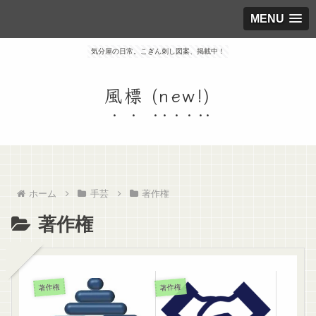
MENU
気分屋の日常。こぎん刺し図案、掲載中！
風標 (new!)
ホーム
手芸
著作権
著作権
著作権
著作権