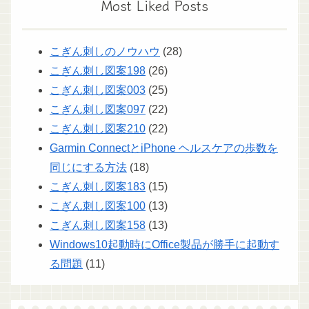
Most Liked Posts
こぎん刺しのノウハウ
(28)
こぎん刺し図案198
(26)
こぎん刺し図案003
(25)
こぎん刺し図案097
(22)
こぎん刺し図案210
(22)
Garmin ConnectとiPhone ヘルスケアの歩数を
同じにする方法
(18)
こぎん刺し図案183
(15)
こぎん刺し図案100
(13)
こぎん刺し図案158
(13)
Windows10起動時にOffice製品が勝手に起動す
る問題
(11)