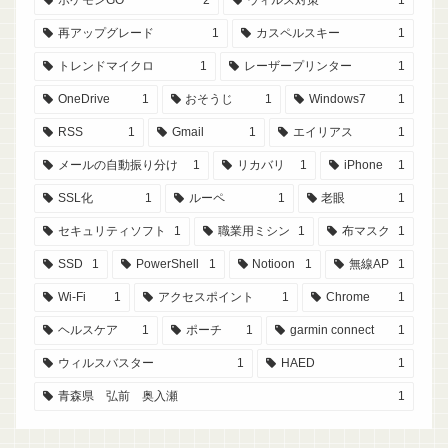
ポケモンGO
2
ウィルス対策
1
再アップグレード
1
カスペルスキー
1
トレンドマイクロ
1
レーザープリンター
1
OneDrive
1
おそうじ
1
Windows7
1
RSS
1
Gmail
1
エイリアス
1
メールの自動振り分け
1
リカバリ
1
iPhone
1
SSL化
1
ルーペ
1
老眼
1
セキュリティソフト
1
職業用ミシン
1
布マスク
1
SSD
1
PowerShell
1
Notioon
1
無線AP
1
Wi-Fi
1
アクセスポイント
1
Chrome
1
ヘルスケア
1
ポーチ
1
garmin connect
1
ウィルスバスター
1
HAED
1
青森県 弘前 奥入瀬
1