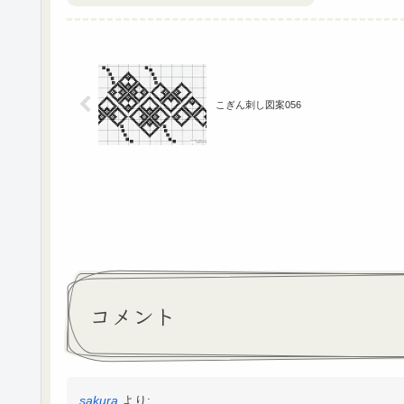
こぎん刺し図案056
コメント
sakura
より: