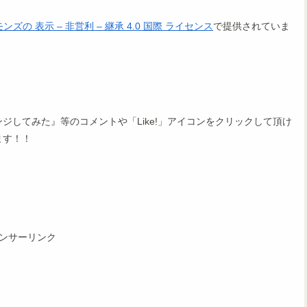
の 表示 – 非営利 – 継承 4.0 国際 ライセンス
で提供されていま
。
してみた』等のコメントや「Like!」アイコンをクリックして頂け
ます！！
ンサーリンク