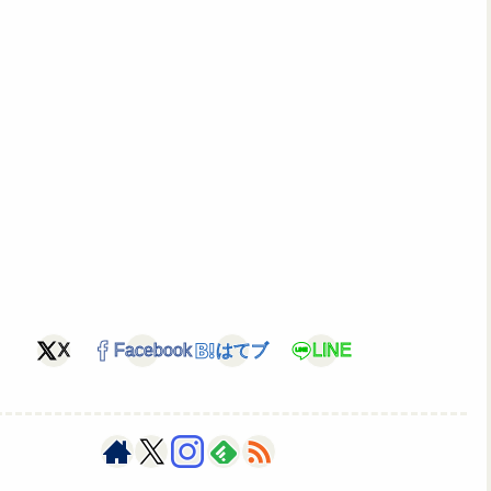
X
Facebook
はてブ
LINE