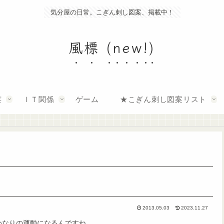
気分屋の日常。こぎん刺し図案、掲載中！
風標 (new!)
芸
ＩＴ関係
ゲーム
★こぎん刺し図案リスト
2013.05.03
2023.11.27
かなりの運動になるんですね。