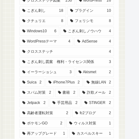
クロスステッチ図案
250
WordPress
26
こぎん刺し
18
プラグイン
10
クチュリエ
8
フェリシモ
8
Windows10
6
こぎん刺しノウハウ
4
WordPressテーマ
4
AdSense
4
クロスステッチ
4
こぎん刺し図案 権利・ライセンス関係
3
イーラーショシュ
3
Akismet
2
Suica
2
iPhone7Plus
2
無線LAN
2
スパム対策
2
書籍
2
詐欺メール
2
Jetpack
2
手芸用品
2
STINGER
2
高齢者運転対策
2
fc2ブログ
2
ポケモンGO
2
ウィルス対策
1
再アップグレード
1
カスペルスキー
1