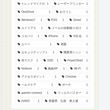
トレンドマイクロ
1
レーザープリンター
1
OneDrive
1
おそうじ
1
Windows7
1
RSS
1
Gmail
1
エイリアス
1
メールの自動振り分け
1
リカバリ
1
iPhone
1
SSL化
1
ルーペ
1
老眼
1
セキュリティソフト
1
職業用ミシン
1
布マスク
1
SSD
1
PowerShell
1
Notioon
1
無線AP
1
Wi-Fi
1
アクセスポイント
1
Chrome
1
ヘルスケア
1
ポーチ
1
garmin connect
1
ウィルスバスター
1
HAED
1
青森県 弘前 奥入瀬
1