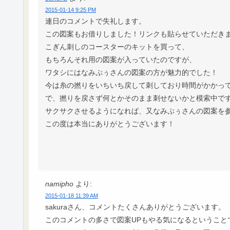
2015-01-14 9:25 PM
連日のコメントで失礼します。
この図案もお借りしました！リンクも貼らせていただき
こぎん刺しのコースターのキットを買って、
もちろんそれ用の図案が入っていたのですが、
ワタシにはなみぷぅさんの図案の方が魅力的でした！
今は糸の撚りをいちいち戻して刺しており時間がかかっ
で、撚りを戻さず何とかそのまま刺せないかと模索中で
サクサクさせるようになれば、又なみぷぅさんの図案を
この度は本当にありがとうございます！
namipho
より:
2015-01-18 11:39 AM
sakuraさん、コメントたくさんありがとうございます。
このコメントの多さで図案UPもやる気になるということ