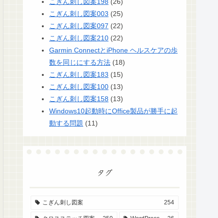
こぎん刺し図案198
(26)
こぎん刺し図案003
(25)
こぎん刺し図案097
(22)
こぎん刺し図案210
(22)
Garmin ConnectとiPhone ヘルスケアの歩
数を同じにする方法
(18)
こぎん刺し図案183
(15)
こぎん刺し図案100
(13)
こぎん刺し図案158
(13)
Windows10起動時にOffice製品が勝手に起
動する問題
(11)
タグ
こぎん刺し図案
254