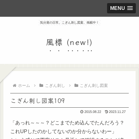
MENU
気分屋の日常。こぎん刺し図案、掲載中！
風標 (new!)
ホーム
こぎん刺し
こぎん刺し図案
こぎん刺し図案109
2015.08.22
2023.11.27
「あっれ～～～？どこまでため込んでたんだろう？
これUPしたのかしてないのか分からないわー」