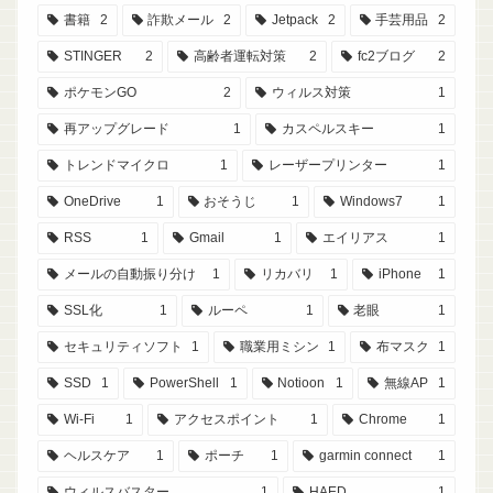
書籍
2
詐欺メール
2
Jetpack
2
手芸用品
2
STINGER
2
高齢者運転対策
2
fc2ブログ
2
ポケモンGO
2
ウィルス対策
1
再アップグレード
1
カスペルスキー
1
トレンドマイクロ
1
レーザープリンター
1
OneDrive
1
おそうじ
1
Windows7
1
RSS
1
Gmail
1
エイリアス
1
メールの自動振り分け
1
リカバリ
1
iPhone
1
SSL化
1
ルーペ
1
老眼
1
セキュリティソフト
1
職業用ミシン
1
布マスク
1
SSD
1
PowerShell
1
Notioon
1
無線AP
1
Wi-Fi
1
アクセスポイント
1
Chrome
1
ヘルスケア
1
ポーチ
1
garmin connect
1
ウィルスバスター
1
HAED
1