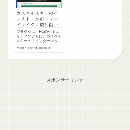
カスペルスキーのイ
ンストールがトレン
ドマイクロ製品削除
でループする件
ワタクシは、PCのセキュ
リティソフトに、カスペル
スキーの「インターネッ
ト セキュリティ」を使用
2017.02.05
2019.04.20
してます。昨日のPCリカ
バリの件で、カスペルスキ
ーの「インターネット セ
キュリティ」もインストー
ルしなおしたわけですが、
ちょっとインストール時に
ト...
スポンサーリンク