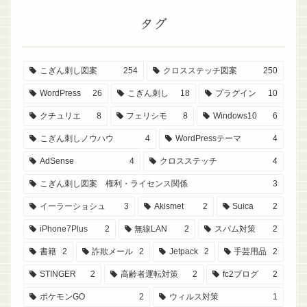
タグ
こぎん刺し図案
254
クロスステッチ図案
250
WordPress
26
こぎん刺し
18
プラグイン
10
クチュリエ
8
フェリシモ
8
Windows10
6
こぎん刺しノウハウ
4
WordPressテーマ
4
AdSense
4
クロスステッチ
4
こぎん刺し図案 権利・ライセンス関係
3
イーラーショシュ
3
Akismet
2
Suica
2
iPhone7Plus
2
無線LAN
2
スパム対策
2
書籍
2
詐欺メール
2
Jetpack
2
手芸用品
2
STINGER
2
高齢者運転対策
2
fc2ブログ
2
ポケモンGO
2
ウィルス対策
1