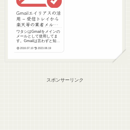
Gmailエイリアスの活
用 – 受信トレイから
楽天等の業者メルマ
ガを自動で移動させ
ワタシはGmailをメインの
る方法
メールとして使用してま
す。Gmailは言わずと知れ
たGoogleさんちのサービ
2016.07.10
2023.08.19
スです。無料です。これは
使用しない手はない。訳で
す。昔は、なんらかのサー
ビスを使うときのユーザ登
録で、無料メールサービス
のメール・アド...
スポンサーリンク