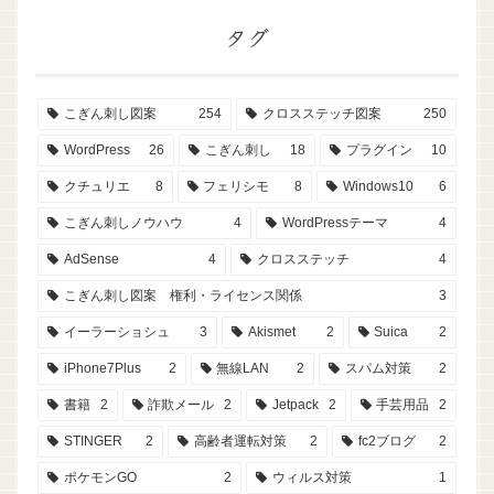
タグ
こぎん刺し図案
254
クロスステッチ図案
250
WordPress
26
こぎん刺し
18
プラグイン
10
クチュリエ
8
フェリシモ
8
Windows10
6
こぎん刺しノウハウ
4
WordPressテーマ
4
AdSense
4
クロスステッチ
4
こぎん刺し図案 権利・ライセンス関係
3
イーラーショシュ
3
Akismet
2
Suica
2
iPhone7Plus
2
無線LAN
2
スパム対策
2
書籍
2
詐欺メール
2
Jetpack
2
手芸用品
2
STINGER
2
高齢者運転対策
2
fc2ブログ
2
ポケモンGO
2
ウィルス対策
1