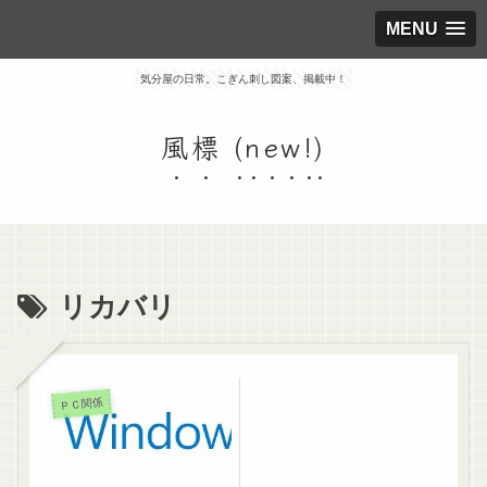
MENU
気分屋の日常。こぎん刺し図案、掲載中！
風標 (new!)
リカバリ
ＰＣ関係