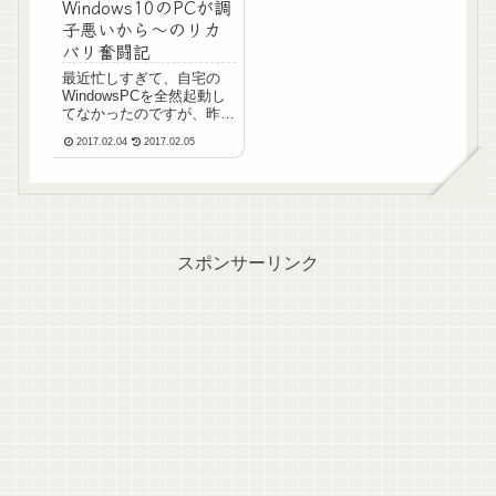
Windows10のPCが調
子悪いから～のリカ
バリ奮闘記
最近忙しすぎて、自宅の
WindowsPCを全然起動し
てなかったのですが、昨日
起動したら、ネットをチェ
2017.02.04
2017.02.05
ックしてる最中にChrome
がロックすることロックす
ること。起動から5～10分
経ったところでいきなり動
作が重くなり、そのまま動
作ロックへ。こ...
スポンサーリンク