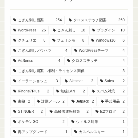
こぎん刺し図案
254
クロスステッチ図案
250
WordPress
26
こぎん刺し
18
プラグイン
10
クチュリエ
8
フェリシモ
8
Windows10
6
こぎん刺しノウハウ
4
WordPressテーマ
4
AdSense
4
クロスステッチ
4
こぎん刺し図案 権利・ライセンス関係
3
イーラーショシュ
3
Akismet
2
Suica
2
iPhone7Plus
2
無線LAN
2
スパム対策
2
書籍
2
詐欺メール
2
Jetpack
2
手芸用品
2
STINGER
2
高齢者運転対策
2
fc2ブログ
2
ポケモンGO
2
ウィルス対策
1
再アップグレード
1
カスペルスキー
1