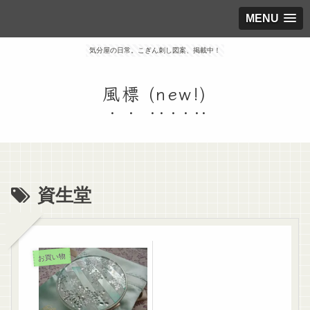
MENU
気分屋の日常。こぎん刺し図案、掲載中！
風標 (new!)
資生堂
お買い物