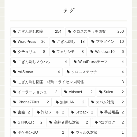
タグ
こぎん刺し図案
254
クロスステッチ図案
250
WordPress
26
こぎん刺し
18
プラグイン
10
クチュリエ
8
フェリシモ
8
Windows10
6
こぎん刺しノウハウ
4
WordPressテーマ
4
AdSense
4
クロスステッチ
4
こぎん刺し図案 権利・ライセンス関係
3
イーラーショシュ
3
Akismet
2
Suica
2
iPhone7Plus
2
無線LAN
2
スパム対策
2
書籍
2
詐欺メール
2
Jetpack
2
手芸用品
2
STINGER
2
高齢者運転対策
2
fc2ブログ
2
ポケモンGO
2
ウィルス対策
1