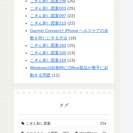
こぎん刺し図案198
(26)
こぎん刺し図案003
(25)
こぎん刺し図案097
(22)
こぎん刺し図案210
(22)
Garmin ConnectとiPhone ヘルスケアの歩
数を同じにする方法
(18)
こぎん刺し図案183
(15)
こぎん刺し図案100
(13)
こぎん刺し図案158
(13)
Windows10起動時にOffice製品が勝手に起
動する問題
(11)
タグ
こぎん刺し図案
254