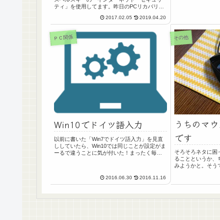
ティ」を使用してます。昨日のPCリカバリの
件で、カスペルスキーの「インターネット
2017.02.05
2019.04.20
セキュリティ」もインストールしなおしたわ
けですが、ちょっとインストール時にト...
ＰＣ関係
その他
うちのマウ
Win10でドイツ語入力
です
以前に書いた「Win7でドイツ語入力」を見直
ししていたら、Win10では同じことが設定がま
そろそろネタに困
ーるで違うことに気が付いた！まったく毎回
ることというか、
そうなんですが、WindowsがVerUPされていく
みようかと。そう
と、やりたいことの設定がまったく変わるん
うちのマウスパッ
ですよね。ぷんすか...
2016.06.30
2016.11.16
ドは買うものでな
です。そんな自作の