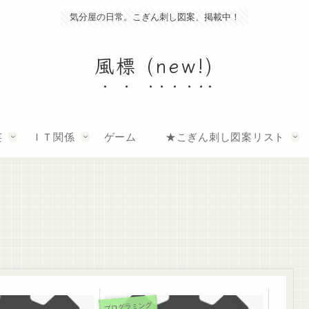
気分屋の日常。こぎん刺し図案、掲載中！
風標 (new!)
芸
ＩＴ関係
ゲーム
★こぎん刺し図案リスト
プログラミング