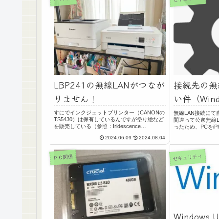
LBP241の無線LANがつなが
接続先の無
りません！
い件（Wind
すにでインクジェットプリンター（CANONの
無線LAN接続にて自
TS5430）は保有しているんですが塗り絵など
間違って公衆無線L
を販売している（参照：Iridescence
ったため、PCをi
Harmony）関係上、インクジェットプリンタ
るのにその接続が
2024.06.09
2024.08.04
ーのインクは、水彩絵の具や万年筆インクだ
た。公衆無線LAN
と印字線が滲んで塗...
と、なぜか...
セキュリティ
ＰＣ関係
Windows