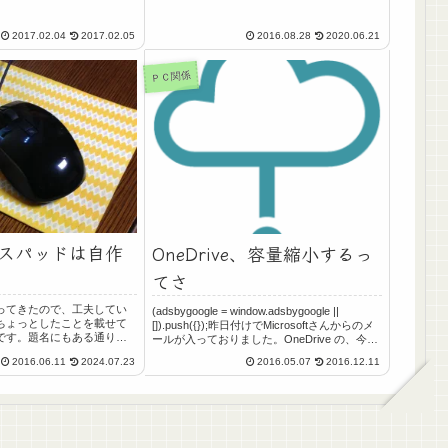
録として、CANONの無線対応PIXUSプリンタ
とBaffaloの無線LANルーター（...
2017.02.04
2017.02.05
2016.08.28
2020.06.21
ＰＣ関係
スパッドは自作
OneDrive、容量縮小するっ
てさ
ってきたので、工夫してい
(adsbygoogle = window.adsbygoogle ||
ちょっとしたことを載せて
[]).push({});昨日付けでMicrosoftさんからのメ
です。題名にもある通り、
ールが入っておりました。OneDrive の、今後
ドは自作です。マウスパッ
の変更についてお知らせします。2016 年 08
2016.06.11
2024.07.23
2016.05.07
2016.12.11
く作るものだと思ってる人
...
マウスパッドはこんな感...