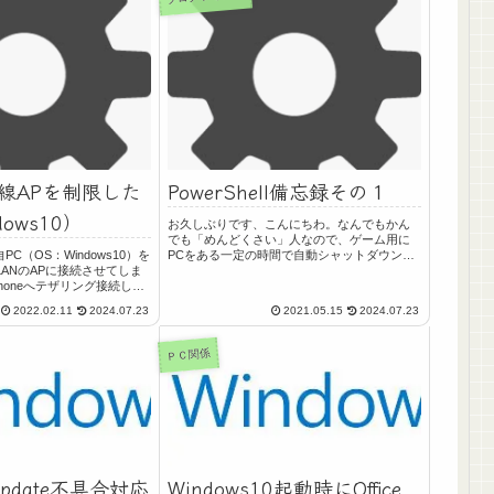
線APを制限した
PowerShell備忘録その１
ows10）
お久しぶりです、こんにちわ。なんでもかん
でも「めんどくさい」人なので、ゲーム用に
PC（OS：Windows10）を
PCをある一定の時間で自動シャットダウン。
ANのAPに接続させてしま
とか色々考えちゃうわけですよ。まぁその辺
Phoneへテザリング接続して
はすでにタスクスケジューラに登録されてあ
プツプツ切れて困ってまし
るわけですが。だが、タスクスケジューラ...
2022.02.11
2024.07.23
2021.05.15
2024.07.23
のAPは一回接続してしまう
ＰＣ関係
 Update不具合対応
Windows10起動時にOffice