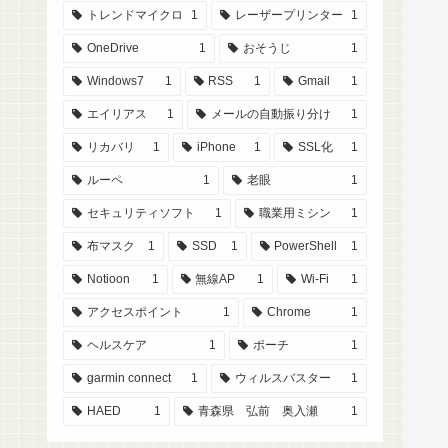
トレンドマイクロ
1
レーザープリンター
1
OneDrive
1
おそうじ
1
Windows7
1
RSS
1
Gmail
1
エイリアス
1
メールの自動振り分け
1
リカバリ
1
iPhone
1
SSL化
1
ルーペ
1
老眼
1
セキュリティソフト
1
職業用ミシン
1
布マスク
1
SSD
1
PowerShell
1
Notioon
1
無線AP
1
Wi-Fi
1
アクセスポイント
1
Chrome
1
ヘルスケア
1
ポーチ
1
garmin connect
1
ウィルスバスター
1
HAED
1
青森県 弘前 奥入瀬
1