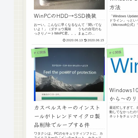
方法
WinPCのHDD→SSD換装
「Windows Up
ドライン」っというの
（Microsoft
おーい。こんなに早くなるなんて「聞いてな
ここでご紹介。これ
いよ！」（ダチョウ風味 うちの自宅のも
ってる人は、結構
っさりノートWinPC君。。。まぁこの
あ...
WinPC、ゲーム機でたまにブログ更新機なん
2020.06.13
2020.06.15
ですが。NOXで仮想化しながらゲーム２つと
か同時起動してるもんだから、まぁ遅さ...
ＰＣ関係
ＰＣ関係
Window
から～のリ
カスペルスキーのインスト
最近忙しすぎて、自
動してなかったの
ールがトレンドマイクロ製
ネットをチェックし
クすることロックす
品削除でループする件
経ったところでい
のまま動作ロックへ。
ワタクシは、PCのセキュリティソフトに、カ
スペルスキーの「インターネット セキュリ