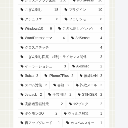
クロスステッチ図案
250
WordPress
26
こぎん刺し
18
プラグイン
10
クチュリエ
8
フェリシモ
8
Windows10
6
こぎん刺しノウハウ
4
WordPressテーマ
4
AdSense
4
クロスステッチ
4
こぎん刺し図案 権利・ライセンス関係
3
イーラーショシュ
3
Akismet
2
Suica
2
iPhone7Plus
2
無線LAN
2
スパム対策
2
書籍
2
詐欺メール
2
Jetpack
2
手芸用品
2
STINGER
2
高齢者運転対策
2
fc2ブログ
2
ポケモンGO
2
ウィルス対策
1
再アップグレード
1
カスペルスキー
1