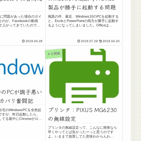
製品が勝手に起動する問題
dateに問題があった場合のガイ
掲題の件、最近、Windows10のPCを起動する
が、Facebookの動画
と、ExcleとPowerPointの両方が勝手に起動す
公式）で上がってきていたので、
るようになってしまいました。Officeは
ね～、WindowsのPCを使
「Home and business 2013（PCバンドル
トラブルになってることが
版）」最初のうちは、自分で開いた...
2019.04.28
2018.07.29
2019.04.20
ＰＣ関係
s10のPCが調子悪い
カバリ奮闘記
プリンタ：PIXUS MG6230
宅のWindowsPCを全然起
ですが、昨日起動したら、
の無線設定
てる最中にChromeがロッ
ること。起動から5～10分
きなり動作が重くなり、そ
プリンタの無線設定って、こんなに簡単なら
こ...
早くやってとば良かったーっと思うのです
よ。いままで放置してた意味わからんわ
ー。。。わからん！（苦笑とりあえず、忘備