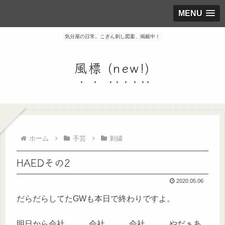
MENU
気分屋の日常。こぎん刺し図案、掲載中！
風標 (new!)
ホーム
手芸
刺繍
HAEDその2
2020.05.06
だらだらしてたGWも本日で終わりですよ。
明日から会社。。。会社。。。会社。。。やだぁあ