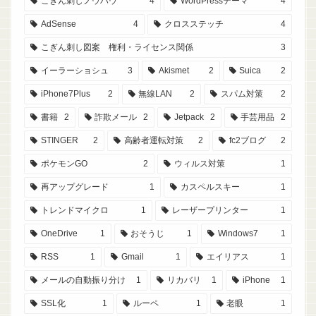
こぎん刺しノウハウ
4
WordPressテーマ
4
AdSense
4
クロスステッチ
4
こぎん刺し図案 権利・ライセンス関係
3
イーラーショシュ
3
Akismet
2
Suica
2
iPhone7Plus
2
無線LAN
2
スパム対策
2
書籍
2
詐欺メール
2
Jetpack
2
手芸用品
2
STINGER
2
高齢者運転対策
2
fc2ブログ
2
ポケモンGO
2
ウィルス対策
1
再アップグレード
1
カスペルスキー
1
トレンドマイクロ
1
レーザープリンター
1
OneDrive
1
おそうじ
1
Windows7
1
RSS
1
Gmail
1
エイリアス
1
メールの自動振り分け
1
リカバリ
1
iPhone
1
SSL化
1
ルーペ
1
老眼
1