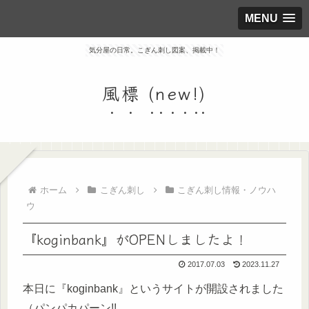
MENU
気分屋の日常。こぎん刺し図案、掲載中！
風標 (new!)
ホーム
こぎん刺し
こぎん刺し情報・ノウハ
ウ
『koginbank』がOPENしましたよ！
2017.07.03
2023.11.27
本日に『koginbank』というサイトが開設されました
（パンパカパーン!!