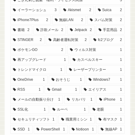
こぎん刺し図案 権利・ライセンス関係
3
イーラーショシュ
3
Akismet
2
Suica
2
iPhone7Plus
2
無線LAN
2
スパム対策
2
書籍
2
詐欺メール
2
Jetpack
2
手芸用品
2
STINGER
2
高齢者運転対策
2
fc2ブログ
2
ポケモンGO
2
ウィルス対策
1
再アップグレード
1
カスペルスキー
1
トレンドマイクロ
1
レーザープリンター
1
OneDrive
1
おそうじ
1
Windows7
1
RSS
1
Gmail
1
エイリアス
1
メールの自動振り分け
1
リカバリ
1
iPhone
1
SSL化
1
ルーペ
1
老眼
1
セキュリティソフト
1
職業用ミシン
1
布マスク
1
SSD
1
PowerShell
1
Notioon
1
無線AP
1