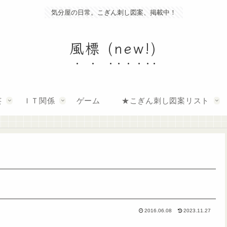
気分屋の日常。こぎん刺し図案、掲載中！
風標 (new!)
芸
ＩＴ関係
ゲーム
★こぎん刺し図案リスト
2016.06.08
2023.11.27