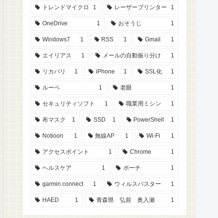
トレンドマイクロ
1
レーザープリンター
1
OneDrive
1
おそうじ
1
Windows7
1
RSS
1
Gmail
1
エイリアス
1
メールの自動振り分け
1
リカバリ
1
iPhone
1
SSL化
1
ルーペ
1
老眼
1
セキュリティソフト
1
職業用ミシン
1
布マスク
1
SSD
1
PowerShell
1
Notioon
1
無線AP
1
Wi-Fi
1
アクセスポイント
1
Chrome
1
ヘルスケア
1
ポーチ
1
garmin connect
1
ウィルスバスター
1
HAED
1
青森県 弘前 奥入瀬
1