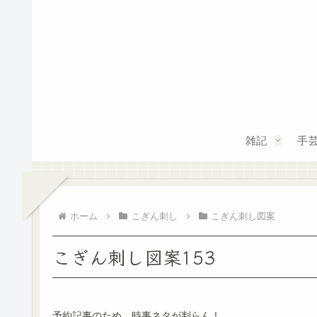
雑記
手
ホーム
こぎん刺し
こぎん刺し図案
こぎん刺し図案153
予約記事のため、時事ネタが判らん！