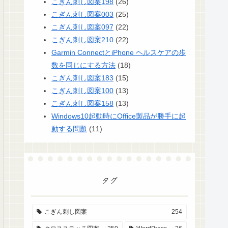
こぎん刺し図案198
(26)
こぎん刺し図案003
(25)
こぎん刺し図案097
(22)
こぎん刺し図案210
(22)
Garmin ConnectとiPhone ヘルスケアの歩
数を同じにする方法
(18)
こぎん刺し図案183
(15)
こぎん刺し図案100
(13)
こぎん刺し図案158
(13)
Windows10起動時にOffice製品が勝手に起
動する問題
(11)
タグ
こぎん刺し図案
254