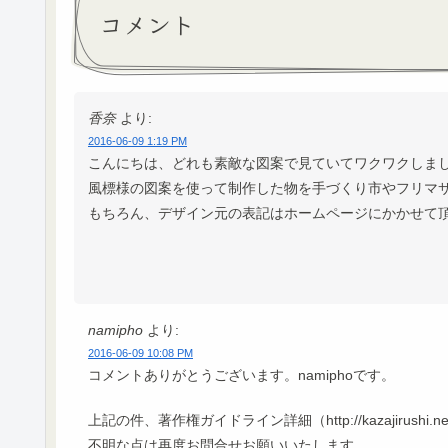
コメント
香奈
より:
2016-06-09 1:19 PM
こんにちは、どれも素敵な図案で見ていてワクワクしました(
風標様の図案を使って制作した物を手づくり市やフリマサ
もちろん、デザイン元の表記はホームページにかかせて
namipho
より:
2016-06-09 10:08 PM
コメントありがとうございます。namiphoです。
上記の件、著作権ガイドライン詳細（http://kazajirushi.n
不明な点は再度お問合せお願いいたします。