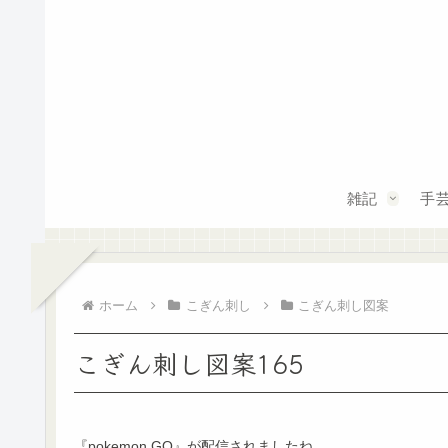
雑記
手
ホーム
こぎん刺し
こぎん刺し図案
こぎん刺し図案165
『pokemon GO』が配信されましたね。