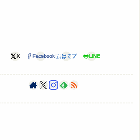
X
Facebook
はてブ
LINE