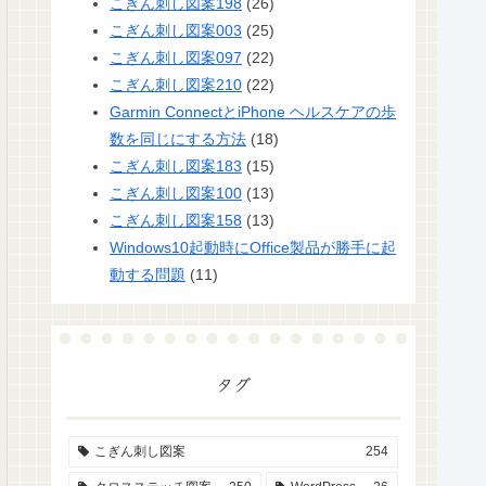
こぎん刺し図案198
(26)
こぎん刺し図案003
(25)
こぎん刺し図案097
(22)
こぎん刺し図案210
(22)
Garmin ConnectとiPhone ヘルスケアの歩
数を同じにする方法
(18)
こぎん刺し図案183
(15)
こぎん刺し図案100
(13)
こぎん刺し図案158
(13)
Windows10起動時にOffice製品が勝手に起
動する問題
(11)
タグ
こぎん刺し図案
254