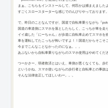
まぁ、こちらもインストールして、何匹かは捕まえました
すごくスロースターターな感じでのんびりやっております
で、昨日のことなんですが、国道で自転車乗りながら『pok
国道の車道側にスマホを落としたらしく、こっちが車を走
イイ歳した「にーちゃん」が歩道に自転車止めてスマホを
車を運転してたこっちが怖いですよ！！国道だからそこそ
今までこんなことなかったのになぁ。。。
あぶないから自転車乗りながらのスマホ使用はやめてくだ
つーかさー、弱者救済とはいえ、車側が悪くなくても、歩
というかね、スマホ使いながらの歩行者と自転車との事故
そんな法律改正してほしいわー。。。