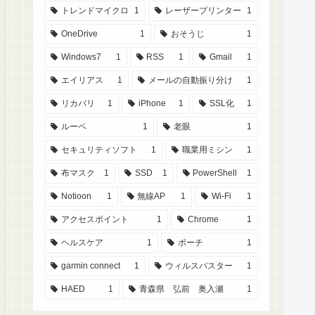
トレンドマイクロ
1
レーザープリンター
1
OneDrive
1
おそうじ
1
Windows7
1
RSS
1
Gmail
1
エイリアス
1
メールの自動振り分け
1
リカバリ
1
iPhone
1
SSL化
1
ルーペ
1
老眼
1
セキュリティソフト
1
職業用ミシン
1
布マスク
1
SSD
1
PowerShell
1
Notioon
1
無線AP
1
Wi-Fi
1
アクセスポイント
1
Chrome
1
ヘルスケア
1
ポーチ
1
garmin connect
1
ウィルスバスター
1
HAED
1
青森県 弘前 奥入瀬
1