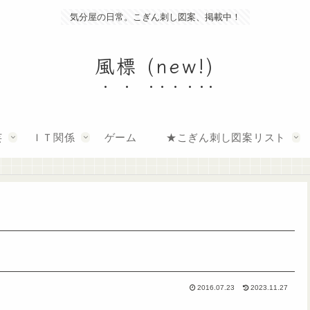
気分屋の日常。こぎん刺し図案、掲載中！
風標 (new!)
芸
ＩＴ関係
ゲーム
★こぎん刺し図案リスト
2016.07.23
2023.11.27