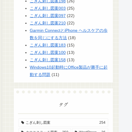
こぎん刺し図案198
(26)
こぎん刺し図案003
(25)
こぎん刺し図案097
(22)
こぎん刺し図案210
(22)
Garmin ConnectとiPhone ヘルスケアの歩
数を同じにする方法
(18)
こぎん刺し図案183
(15)
こぎん刺し図案100
(13)
こぎん刺し図案158
(13)
Windows10起動時にOffice製品が勝手に起
動する問題
(11)
タグ
こぎん刺し図案
254