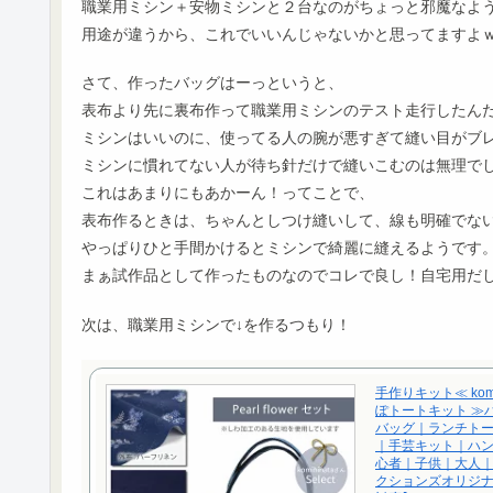
職業用ミシン＋安物ミシンと２台なのがちょっと邪魔なよ
用途が違うから、これでいいんじゃないかと思ってますよ
さて、作ったバッグはーっというと、
表布より先に裏布作って職業用ミシンのテスト走行したん
ミシンはいいのに、使ってる人の腕が悪すぎて縫い目がブ
ミシンに慣れてない人が待ち針だけで縫いこむのは無理で
これはあまりにもあかーん！ってことで、
表布作るときは、ちゃんとしつけ縫いして、線も明確でな
やっぱりひと手間かけるとミシンで綺麗に縫えるようです
まぁ試作品として作ったものなのでコレで良し！自宅用だ
次は、職業用ミシンで↓を作るつもり！
手作りキット≪ kom
ぽトートキット ≫
バッグ｜ランチト
｜手芸キット｜ハ
心者｜子供｜大人
クションズオリジナ