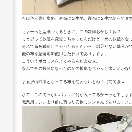
布は色々寄せ集め。表布に２生地、裏布に２生地使ってま
ちょーっと型紙つくるときに、この数値おかしくね？
っと思って数値を変更しちゃったんだけど、元の数値が合って
それで布を裁断しちゃったもんだから一部足りない部分が
他の布を急遽追加使用したわけでありますよ。
こういうポカミスをよぅやるんだよなぁ。
なんでその数値になったのかの根拠をちゃんと書いとかな
まぁ沢山罪庫となってる布を使わないとね！（前向きｗ
さて、このでっかいバッグに何が入ってるかーっと申しま
職業用ミシンより前に買った安物ミシンさんでありますよ