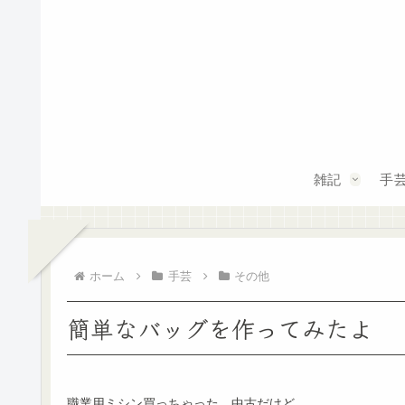
雑記
手
ホーム
手芸
その他
簡単なバッグを作ってみたよ
職業用ミシン買っちゃった。中古だけど。