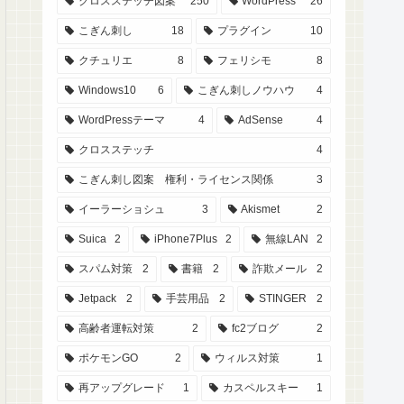
クロスステッチ図案
250
WordPress
26
こぎん刺し
18
プラグイン
10
クチュリエ
8
フェリシモ
8
Windows10
6
こぎん刺しノウハウ
4
WordPressテーマ
4
AdSense
4
クロスステッチ
4
こぎん刺し図案 権利・ライセンス関係
3
イーラーショシュ
3
Akismet
2
Suica
2
iPhone7Plus
2
無線LAN
2
スパム対策
2
書籍
2
詐欺メール
2
Jetpack
2
手芸用品
2
STINGER
2
高齢者運転対策
2
fc2ブログ
2
ポケモンGO
2
ウィルス対策
1
再アップグレード
1
カスペルスキー
1