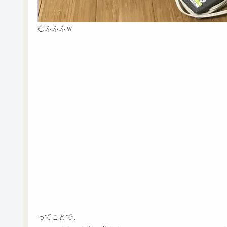
むふふふｗ
ってことで、