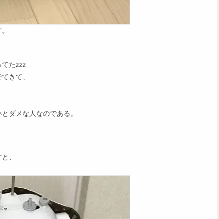
す。
たzzz
でてきて、
いとダメな人なのである。
すと、
。