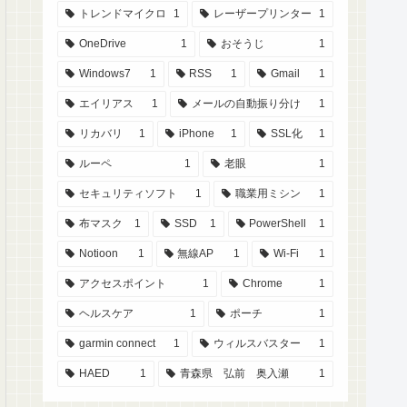
トレンドマイクロ
1
レーザープリンター
1
OneDrive
1
おそうじ
1
Windows7
1
RSS
1
Gmail
1
エイリアス
1
メールの自動振り分け
1
リカバリ
1
iPhone
1
SSL化
1
ルーペ
1
老眼
1
セキュリティソフト
1
職業用ミシン
1
布マスク
1
SSD
1
PowerShell
1
Notioon
1
無線AP
1
Wi-Fi
1
アクセスポイント
1
Chrome
1
ヘルスケア
1
ポーチ
1
garmin connect
1
ウィルスバスター
1
HAED
1
青森県 弘前 奥入瀬
1