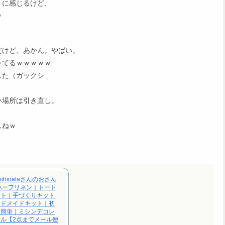
うに感じるけど、
ｗ
だけど、あかん。やばい。
レてるｗｗｗｗｗ
した（ガックシ
い場所は引き直し。
。
しねｗ
ihinataさんのおさん
ハーフリネン｜トート
ート｜手づくりキット
ンドメイドキット｜初
｜簡単｜ミシンデコレ
ル【2点までメール便