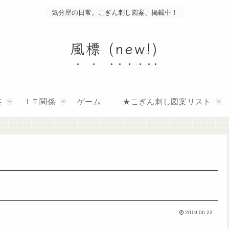
気分屋の日常。こぎん刺し図案、掲載中！
風標 (new!)
芸
ＩＴ関係
ゲーム
★こぎん刺し図案リスト
2019.06.22