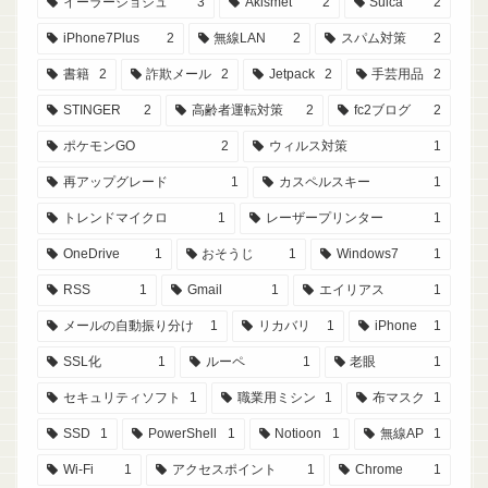
イーラーショシュ
3
Akismet
2
Suica
2
iPhone7Plus
2
無線LAN
2
スパム対策
2
書籍
2
詐欺メール
2
Jetpack
2
手芸用品
2
STINGER
2
高齢者運転対策
2
fc2ブログ
2
ポケモンGO
2
ウィルス対策
1
再アップグレード
1
カスペルスキー
1
トレンドマイクロ
1
レーザープリンター
1
OneDrive
1
おそうじ
1
Windows7
1
RSS
1
Gmail
1
エイリアス
1
メールの自動振り分け
1
リカバリ
1
iPhone
1
SSL化
1
ルーペ
1
老眼
1
セキュリティソフト
1
職業用ミシン
1
布マスク
1
SSD
1
PowerShell
1
Notioon
1
無線AP
1
Wi-Fi
1
アクセスポイント
1
Chrome
1