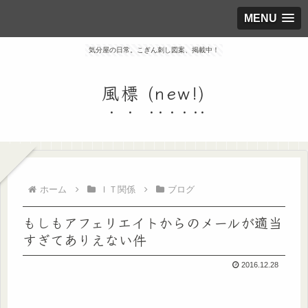
MENU
気分屋の日常。こぎん刺し図案、掲載中！
風標 (new!)
ホーム
ＩＴ関係
ブログ
もしもアフェリエイトからのメールが適当
すぎてありえない件
2016.12.28