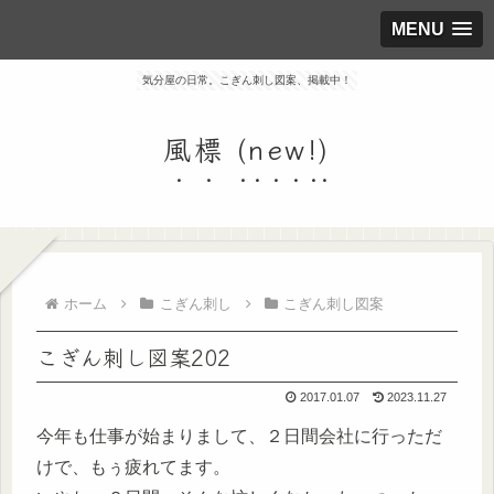
MENU
気分屋の日常。こぎん刺し図案、掲載中！
風標 (new!)
ホーム
こぎん刺し
こぎん刺し図案
こぎん刺し図案202
2017.01.07
2023.11.27
今年も仕事が始まりまして、２日間会社に行っただ
けで、もぅ疲れてます。