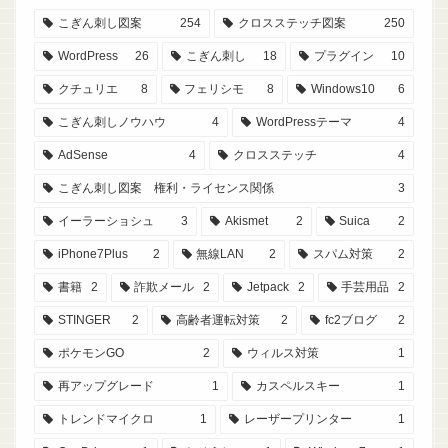
こぎん刺し図案
254
クロスステッチ図案
250
WordPress
26
こぎん刺し
18
プラグイン
10
クチュリエ
8
フェリシモ
8
Windows10
6
こぎん刺しノウハウ
4
WordPressテーマ
4
AdSense
4
クロスステッチ
4
こぎん刺し図案 権利・ライセンス関係
3
イーラーショシュ
3
Akismet
2
Suica
2
iPhone7Plus
2
無線LAN
2
スパム対策
2
書籍
2
詐欺メール
2
Jetpack
2
手芸用品
2
STINGER
2
高齢者運転対策
2
fc2ブログ
2
ポケモンGO
2
ウィルス対策
1
再アップグレード
1
カスペルスキー
1
トレンドマイクロ
1
レーザープリンター
1