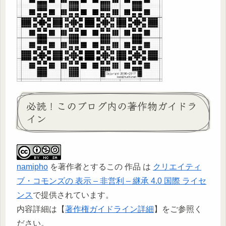
必読！このブログ内の著作物ガイドラ
イン
namipho
を著作者とするこの 作品 は
クリエイティ
ブ・コモンズの 表示 – 非営利 – 継承 4.0 国際 ライセ
ンス
で提供されています。
内容詳細は【
著作権ガイドライン詳細
】をご参照く
ださい。